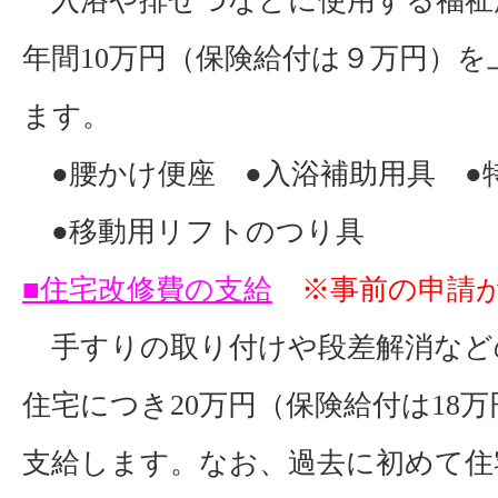
入浴や排せつなどに使用する福祉
年間
10
万円（保険給付は９万円）を
ます。
●腰かけ便座 ●入浴補助用具 ●
●移動用リフトのつり具
■住宅改修費の支給
※事前の申請
手すりの取り付けや段差解消など
住宅につ
き20
万円（保険給付は
18
万
支給します。なお、
過去に初めて住