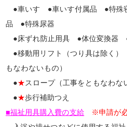
●車いす ●車いす付属品 ●特殊
品 ●特殊尿器
●床ずれ防止用具 ●体位変換器 
●移動用リフト（つり具は除く）
もなわないもの）
●
★
スロープ（工事をともなわな
●
★
歩行補助つえ
■福祉用具購入費の支給
※申請が