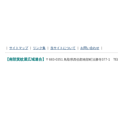
｜
サイトマップ
｜
リンク集
｜
当サイトについて
｜
お問い合わせ
｜
【南部箕蚊屋広域連合】
〒683-0351 鳥取県西伯郡南部町法勝寺377-1 TEL 085