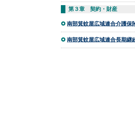
第３章 契約・財産
南部箕蚊屋広域連合介護保
南部箕蚊屋広域連合長期継