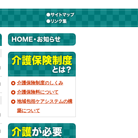
日
介護保険制度のしくみ
日
介護保険料について
地域包括ケアシステムの構
築について
日
日