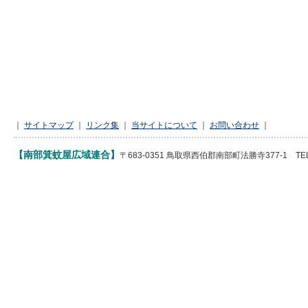
｜
サイトマップ
｜
リンク集
｜
当サイトについて
｜
お問い合わせ
｜
【南部箕蚊屋広域連合】
〒683-0351 鳥取県西伯郡南部町法勝寺377-1 TEL 085