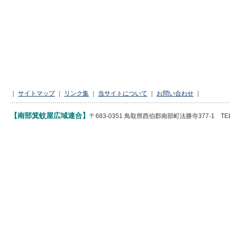
｜
サイトマップ
｜
リンク集
｜
当サイトについて
｜
お問い合わせ
｜
【南部箕蚊屋広域連合】
〒683-0351 鳥取県西伯郡南部町法勝寺377-1 TEL 085