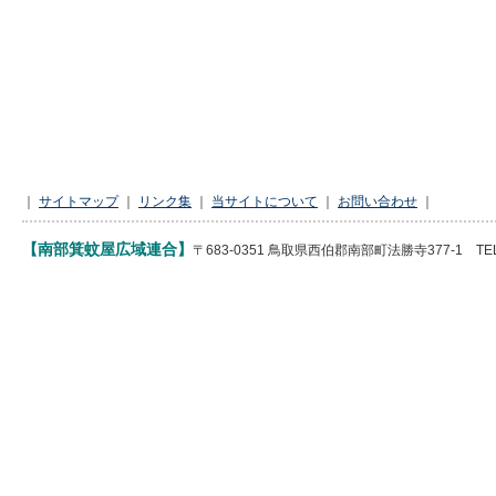
｜
サイトマップ
｜
リンク集
｜
当サイトについて
｜
お問い合わせ
｜
【南部箕蚊屋広域連合】
〒683-0351 鳥取県西伯郡南部町法勝寺377-1 TEL 085